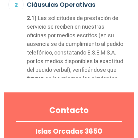
Cláusulas Operativas
2.1)
Las solicitudes de prestación de
servicio se reciben en nuestras
oficinas por medios escritos (en su
ausencia se da cumplimiento al pedido
telefónico, constatando E.S.E.M.S.A.
por los medios disponibles la exactitud
del pedido verbal), verificándose que
figuren en las mismas los siguientes
datos:
a)
Nombre del buque, bandera, señal
Contacto
distintiva, eslora, manga y puntal
máximos, coeficiente fiscal, calados
Islas Orcadas 3650
de proa , popa y número de IMO.