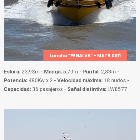
Boya Faro
08
horas
El horario definitivo de embarco del
Práctico, será coordinado con
antelación entre la embarcación de
Lancha "PENALVA" - MATR.0611
practicaje y el buque, informándose
debidamente a la estación de
Eslora:
23,93m -
Manga:
5,79m -
Puntal:
2,83m -
CONTRASE de la Prefectura Naval
Potencia:
480Kw x 2 -
Velocidad máxima:
18 nudos -
Argentina (L2N).
E.S.E.M.S.A. puede
Capacidad:
36 pasajeros -
Señal distintiva:
LW8577
modificar los horarios solicitados,
por razones operativas y/o de cruces
y/o reglamentación y/o disposiciones
PNA, etc., comunicando tal novedad
al buque vía autoridades locales y a
la agencia, en forma previa.